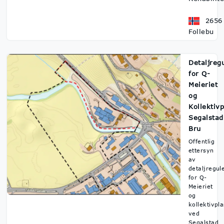
2656
Follebu
Detaljreg
for Q-
Meieriet
og
Kollektivp
Segalstad
Bru
Offentlig
ettersyn
av
detaljregul
for Q-
Meieriet
og
kollektivpl
ved
Segalstad