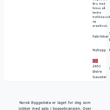
Bru med
fokus på
bedre
trafikkavvi
og
arealbruk.
Fabrikker
Nybygg
2651
Østre
Gausdal
Norsk Byggedata er laget for deg som
jobber med salg i byggebransjen. Over