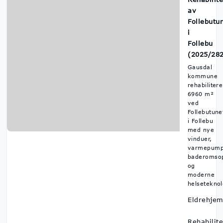
av
Follebutu
i
Follebu
(2025/28
Gausdal
kommune
rehabilitere
6960 m²
ved
Follebutune
i Follebu
med nye
vinduer,
varmepump
baderomsop
og
moderne
helseteknol
Eldrehje
Rehabilite