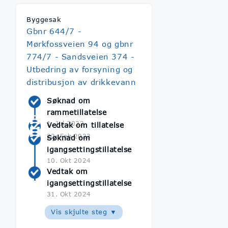
Byggesak
Gbnr 644/7 -
Mørkfossveien 94 og gbnr
774/7 - Sandsveien 374 -
Utbedring av forsyning og
distribusjon av drikkevann
Søknad om
rammetillatelse
1. Jul 2022
Vedtak om tillatelse
22. Feb 2023
Søknad om
igangsettingstillatelse
10. Okt 2024
Vedtak om
igangsettingstillatelse
31. Okt 2024
Vis skjulte steg ▼