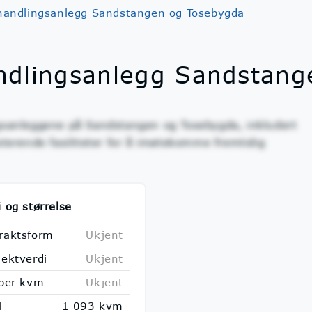
handlingsanlegg Sandstangen og Tosebygda
ndlingsanlegg Sandstang
gsanleggene på Sandstangen og Tosebygda, inkludert
sterende fasiliteter for å imøtekomme fremtidig
i og størrelse
raktsform
Ukjent
jektverdi
Ukjent
 per kvm
Ukjent
l
1 093 kvm