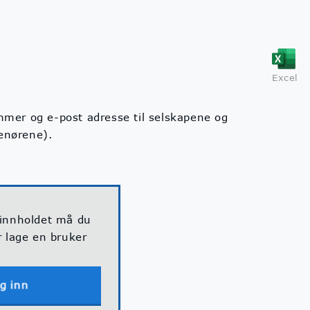
Excel
ummer og e-post adresse til selskapene og
renørene).
 innholdet må du
r lage en bruker
g inn