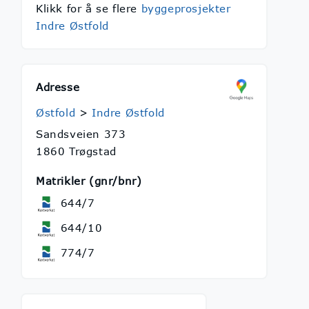
Klikk for å se flere
byggeprosjekter
Indre Østfold
Adresse
Østfold
>
Indre Østfold
Sandsveien 373
1860 Trøgstad
Matrikler (gnr/bnr)
644/7
644/10
774/7