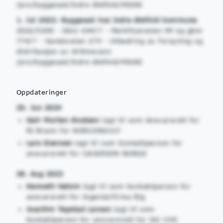
/pro/byggesak/Indre Østfold/49260
1. Jul 2022: Byggesak hos Indre Østfold kommune
2022/5348 - Gbnr 644/7 - Mørkfossveien 94 og gbnr
774/7 - Sandsveien 374 - Utbedring av forsyning og
distribusjon av drikkevann
/pro/byggesak/Indre Østfold/49260
Oppdateringer
20. Jun 2024
Geir Morten Knutsen
lagt til som Ansvarsrett for
RI Brann for NORCONSULT
Lars Enersen
lagt til som Kontaktperson for
ansvarsrett for CAVERION NORGE
28. Aug 2023
Kenneth Høiom
lagt til som Kontaktperson for
ansvarsrett for Ingeniørfirma Big
Joachim Tepstad Larsen
lagt til som
Kontaktperson for ansvarsrett for Ski VVS