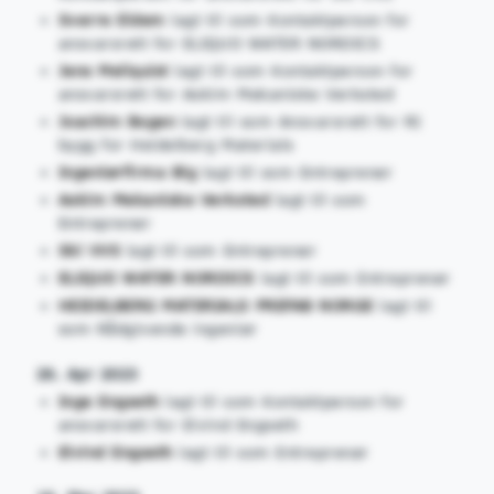
Sverre Eidem
lagt til som Kontaktperson for
ansvarsrett for ELIQUO WATER NORDICS
Jens Mellquist
lagt til som Kontaktperson for
ansvarsrett for Askim Mekaniske Verksted
Joachim Bogen
lagt til som Ansvarsrett for RI
bygg for Heidelberg Materials
Ingeniørfirma Big
lagt til som Entreprenør
Askim Mekaniske Verksted
lagt til som
Entreprenør
Ski VVS
lagt til som Entreprenør
ELIQUO WATER NORDICS
lagt til som Entreprenør
HEIDELBERG MATERIALS PREFAB NORGE
lagt til
som Rådgivende ingeniør
26. Apr 2023
Inge Engseth
lagt til som Kontaktperson for
ansvarsrett for Eivind Engseth
Eivind Engseth
lagt til som Entreprenør