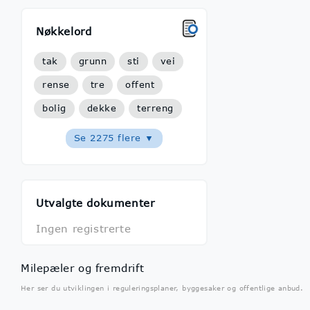
Nøkkelord
tak
grunn
sti
vei
rense
tre
offent
bolig
dekke
terreng
Se 2275 flere ▼
Utvalgte dokumenter
Ingen registrerte
Milepæler og fremdrift
Her ser du utviklingen i reguleringsplaner, byggesaker og offentlige anbud.