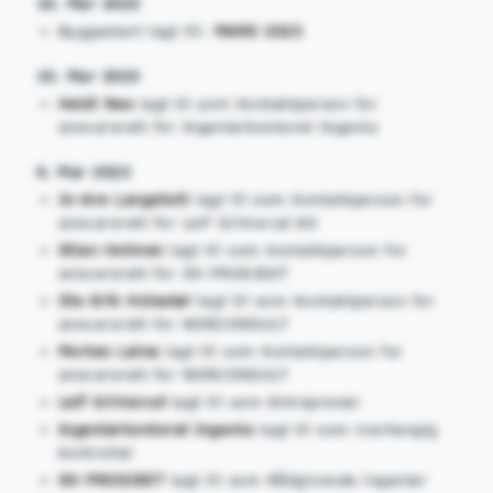
16. Mar 2023
Byggestart lagt til:
MARS 2023
10. Mar 2023
Heidi Nes
lagt til som Kontaktperson for
ansvarsrett for Ingeniørkontoret Ingenia
6. Mar 2023
Jo-Are Langsholt
lagt til som Kontaktperson for
ansvarsrett for Leif Grimsrud AS
Stian Holmen
lagt til som Kontaktperson for
ansvarsrett for SH PROSJEKT
Ole Erik Holestøl
lagt til som Kontaktperson for
ansvarsrett for NORCONSULT
Morten Leine
lagt til som Kontaktperson for
ansvarsrett for NORCONSULT
Leif Grimsrud
lagt til som Entreprenør
Ingeniørkontoret Ingenia
lagt til som Uavhengig
kontrollør
SH PROSJEKT
lagt til som Rådgivende ingeniør