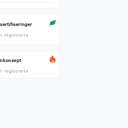
sertifiseringer
n registrerte
nkonsept
n registrerte