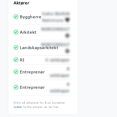
Aktører
Indre Østfold
Byggherre
Kommune
NORCONSULT
Arkitekt
NORCONSULT
Landskapsarkitekt
RI
4 selskaper
8
Entreprenør
selskaper
8
Entreprenør
selskaper
Klikk på aktørene for å se kontakter
Juster
hvilke aktører du ser her.