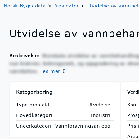
Norsk Byggedata
>
Prosjekter
>
Utvidelse av vannbe
Utvidelse av vannbeha
Beskrivelse:
Storskala utvidelse av vannbehandlin
nye brønner, ledningsnett, og oppgradering av eksi
vannbehov.
Les mer ↧
Kategorisering
Verd
Type prosjekt
Utvidelse
Kont
Hovedkategori
Industri
Pros
Underkategori
Vannforsyningsanlegg
Pris
Area