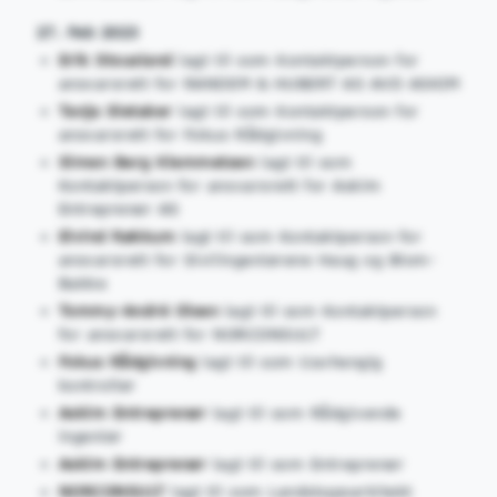
27. Feb 2023
Erik Stousland
lagt til som Kontaktperson for
ansvarsrett for RANDEM & HUBERT AS AVD ASKIM
Tanja Sletaker
lagt til som Kontaktperson for
ansvarsrett for Fokus Rådgivning
Simen Berg Klemmetsen
lagt til som
Kontaktperson for ansvarsrett for Askim
Entreprenør AS
Eivind Røkkum
lagt til som Kontaktperson for
ansvarsrett for Sivilingeniørene Haug og Blom-
Bakke
Tommy-André Olsen
lagt til som Kontaktperson
for ansvarsrett for NORCONSULT
Fokus Rådgivning
lagt til som Uavhengig
kontrollør
Askim Entreprenør
lagt til som Rådgivende
ingeniør
Askim Entreprenør
lagt til som Entreprenør
NORCONSULT
lagt til som Landskapsarkitekt