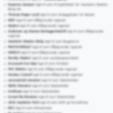
Susanne Jansson
lagt til som Prosjektleder for Jessheim Stadion
Bolig AS
Thomas Engen Lund
lagt til som Anleggsleder for Backe
WSP
lagt til som Rådgivende ingeniør
Rejlers
lagt til som Rådgivende ingeniør
Andersen og Aksnes Rørleggerbedrift
lagt til som Rådgivende
ingeniør
Jessheim Stadion Bolig
lagt til som Byggherre
MULTICONSULT
lagt til som Rådgivende ingeniør
SWECO
lagt til som Rådgivende ingeniør
Nordby Maskin
lagt til som Landskapsarkitekt
Arconsult Ove Bøe
lagt til som Arkitekt
PSV Elektro
lagt til som Rådgivende ingeniør
Vandao Consult
lagt til som Rådgivende ingeniør
Løvenskiold eiendom
lagt til som Stakeholder
Mallin Eiendom
lagt til som Stakeholder
Arethusa
lagt til som Stakeholder
Invest Me Eiendom
lagt til som Stakeholder
LEVA Jessheim Park
lagt til som Drift og forvaltning
NCC
lagt til som Entreprenør