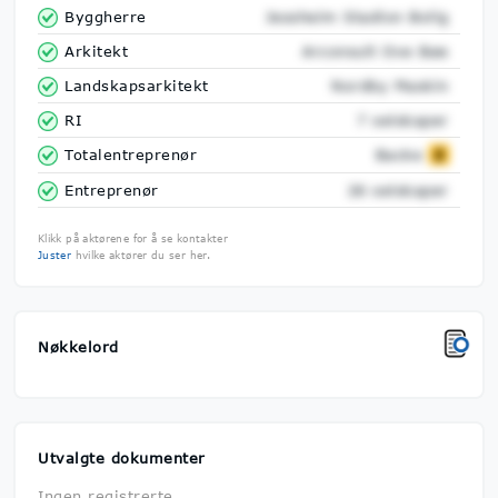
Byggherre
Jessheim Stadion Bolig
Arkitekt
Arconsult Ove Bøe
Landskapsarkitekt
Nordby Maskin
RI
7 selskaper
Totalentreprenør
Backe
Entreprenør
26 selskaper
Klikk på aktørene for å se kontakter
Juster
hvilke aktører du ser her.
Nøkkelord
Utvalgte dokumenter
Ingen registrerte