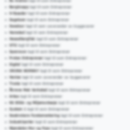
Bo Andren
lagt til som Entreprenør
Bergknapp
lagt til som Entreprenør
H-fasader
lagt til som Entreprenør
Sagstuen
lagt til som Entreprenør
Swedoor
lagt til som Leverandør av byggevarer
Hamstad
lagt til som Entreprenør
HesselbergTak
lagt til som Entreprenør
OTG
lagt til som Entreprenør
Spenncon
lagt til som Entreprenør
Protan Entreprenør
lagt til som Entreprenør
Sigdal
lagt til som Entreprenør
ORONA NORWAY
lagt til som Entreprenør
Haniss
lagt til som Leverandør av byggevarer
Tiveta
lagt til som Entreprenør
Åkrene Mek Verksted
lagt til som Entreprenør
Artea
lagt til som Entreprenør
RS Blikk- og Miljømontasje
lagt til som Entreprenør
System 1
lagt til som Entreprenør
Seabrokers Fundamentering
lagt til som Entreprenør
Industriporter
lagt til som Entreprenør
Mjøndalen Mur og Puss
lagt til som Entreprenør