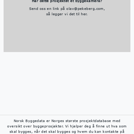
Har dette prosjektet et byggekamera?
Send oss en link på olav@pekeberg.com,
så legger vi det til her.
Norsk Byggedata er Norges største prosjektdatabase med
oversikt over byggeprosjekter. Vi hjelper deg å finne ut hva som
skal bygges, når det skal bygges og hvem du kan kontakte på