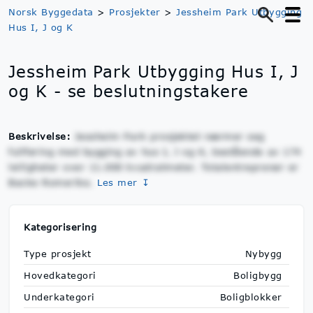
Norsk Byggedata
>
Prosjekter
>
Jessheim Park Utbygging
Hus I, J og K
Jessheim Park Utbygging Hus I, J
og K - se beslutningstakere
Beskrivelse:
Jessheim Park prosjektet nærmer seg
fullføring med bygging av hus I, J og K, bestående av 174
leiligheter over 11.000 kvadratmeter. Totalentreprenør er
Backe Romerike.
Les mer ↧
Kategorisering
Type prosjekt
Nybygg
Hovedkategori
Boligbygg
Underkategori
Boligblokker