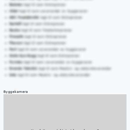
Betotec
lagt til som Entreprenør
Uldal
lagt til som Leverandør av byggevarer
ABC Pussteknikk
lagt til som Entreprenør
Rørteft
lagt til som Entreprenør
Backe
lagt til som Totalentreprenør
Firesafe
lagt til som Entreprenør
Flexcon
lagt til som Entreprenør
Part
lagt til som Leverandør av byggevarer
Gisle-bye Bygg
lagt til som Entreprenør
Pyrotec
lagt til som Leverandør av byggevarer
Evendo Teknikk
lagt til som Maskin- og utstyrsleverandør
Ista
lagt til som Maskin- og utstyrsleverandør
Byggekamera