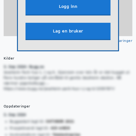
Logg inn
Lag en bruker
Klikk for å se
tegnforklaringer
Kilder
3. Sep 2024: Bygg.no
Jessheim Park hus I, J og K. Gjennom over tolv år er det bygget ut
flere hundre boliger på området til gamle Jessheim stadion. Nå
nærmer gigantutbyggi...
https://www.bygg.no/jessheim-park-hus-i-j-og-k/1559787!/
Oppdateringer
3. Sep 2024
Byggestart lagt til:
OKTOBER 2021
Prosjektverdi lagt til:
419 mNOK
Kontraktsform lagt til:
Totalentreprise