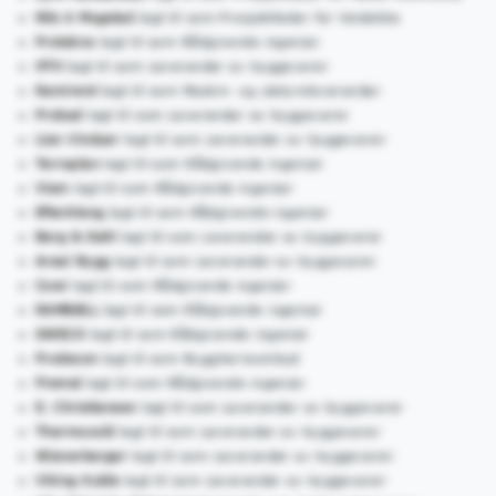
Nils A Mogstad
lagt til som Prosjektleder for Veidekke
Protekno
lagt til som Rådgivende ingeniør
HTH
lagt til som Leverandør av byggevarer
Ramirent
lagt til som Maskin- og utstyrsleverandør
Probad
lagt til som Leverandør av byggevarer
Lian Vinduer
lagt til som Leverandør av byggevarer
Terraplan
lagt til som Rådgivende ingeniør
Viam
lagt til som Rådgivende ingeniør
Efterklang
lagt til som Rådgivende ingeniør
Berg & Dahl
lagt til som Leverandør av byggevarer
Areal Bygg
lagt til som Leverandør av byggevarer
Cowi
lagt til som Rådgivende ingeniør
RAMBØLL
lagt til som Rådgivende ingeniør
SWECO
lagt til som Rådgivende ingeniør
Prodecon
lagt til som Byggherreombud
Fremst
lagt til som Rådgivende ingeniør
E. Christiansen
lagt til som Leverandør av byggevarer
Thermocold
lagt til som Leverandør av byggevarer
Wienerberger
lagt til som Leverandør av byggevarer
Viking Kulde
lagt til som Leverandør av byggevarer