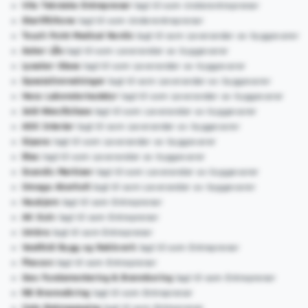
Vito Tekniske Entreprenør
lagt til som Underentreprenør
Starlift/Kone
lagt til som Underentreprenør
Touch Point Medical Nordic
lagt til som Leverandør av byggevarer
Asker Lås
lagt til som Leverandør av byggevarer
Lysaker Glass
lagt til som Leverandør av byggevarer
Spesialinnredninger
lagt til som Leverandør av byggevarer
Heco Laboratorieutstyr
lagt til som Leverandør av byggevarer
Jeld-Wen/Eclisse
lagt til som Leverandør av byggevarer
ASK Interiør
lagt til som Leverandør av byggevarer
Sipano
lagt til som Leverandør av byggevarer
Etac
lagt til som Leverandør av byggevarer
Scandic Markiser
lagt til som Leverandør av byggevarer
Omega Akerholt
lagt til som Leverandør av byggevarer
Haukjem
lagt til som Entreprenør
AK Gulv
lagt til som Entreprenør
Umbra
lagt til som Entreprenør
Vestfold Bygg og Rekkverk
lagt til som Entreprenør
Flexcon
lagt til som Entreprenør
Geo Fundamentering & Brønnboring
lagt til som Entreprenør
RB Brannsikring
lagt til som Entreprenør
Cato Betongsaging
lagt til som Entreprenør