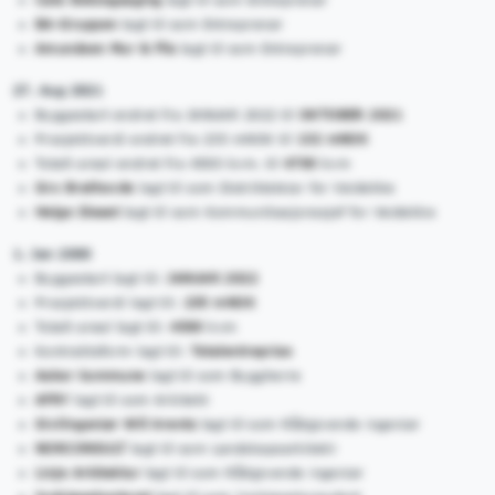
BA-Gruppen
lagt til som Entreprenør
Amundsen Mur & Flis
lagt til som Entreprenør
27. Aug 2021
Byggestart endret fra JANUAR 2022 til
OKTOBER 2021
Prosjektverdi endret fra 235 mNOK til
132 mNOK
Totalt areal endret fra 4500 kvm. til
4700
kvm
Gro Brathovde
lagt til som Distriktsleiar for Veidekke
Helge Dieset
lagt til som Kommunikasjonssjef for Veidekke
1. Jan 2000
Byggestart lagt til:
JANUAR 2022
Prosjektverdi lagt til:
235 mNOK
Totalt areal lagt til:
4500
kvm
Kontraktsform lagt til:
Totalentreprise
Asker kommune
lagt til som Byggherre
AFRY
lagt til som Arkitekt
Sivilingeniør Will Arentz
lagt til som Rådgivende ingeniør
NORCONSULT
lagt til som Landskapsarkitekt
Linje Arkitektur
lagt til som Rådgivende ingeniør