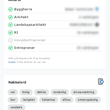
Byggherre
Asker kommune
Arkitekt
2 selskaper
Landskapsarkitekt
NORCONSULT
RI
10 selskaper
Hovedentreprenør
Entreprenør
22 selskaper
Klikk på aktørene for å se kontakter
Juster
hvilke aktører du ser her.
Nøkkelord
vei
bolig
dekke
enebolig
elveavsetning
bor
leilighet
helsehus
elhus
omsorgsbolig
veidekk