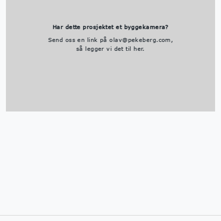
Har dette prosjektet et byggekamera?
Send oss en link på olav@pekeberg.com,
så legger vi det til her.