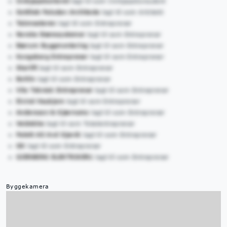
Innkjøpskontoret
lagt til som Innkjøpskonsulent
Gottlieb Paludan Architects
lagt til som Arkitekt
Takmesteren
lagt til som Entreprenør
Norske Bæresystemer
lagt til som Entreprenør
Bærum Byggmontering
lagt til som Entreprenør
Kongsberg Entreprenør
lagt til som Entreprenør
Starlift
lagt til som Entreprenør
Bohlin
lagt til som Entreprenør
Vito Teknisk Entreprenør
lagt til som Entreprenør
Eivind Haukjem
lagt til som Entreprenør
Andersson & Kjærnsmo
lagt til som Entreprenør
Veidekke
lagt til som Totalentreprenør
Palett AS Avd Gjøvik
lagt til som Entreprenør
GK
lagt til som Entreprenør
GJERBERG ELEKTRIKER1
lagt til som Entreprenør
Byggekamera