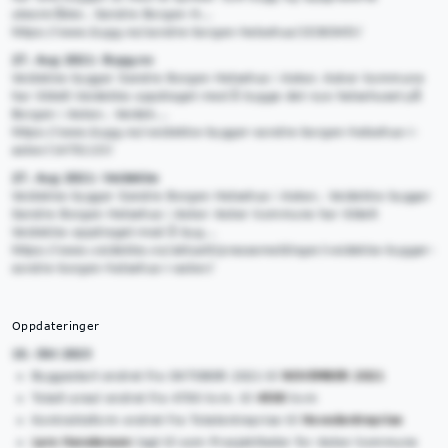
uteområder.. Søndre Borgen H...
https://www.bygg.no/sondre-borgen-helsehus/1536545!/
27. Aug 2021: Bygg.no
Veidekke bygger Søndre Borgen Helsehus i Asker. Asker kommune
har tildelt Veidekke oppdraget med å bygge det nye helsehuset på
Borgen i Asker.. Veidek...
https://www.bygg.no/veidekke-bygger-sondre-borgen-helsehus-i-
asker/1475113!/
27. Aug 2021: Veidekke
Veidekke bygger Søndre Borgen Helsehus i Asker.. Veidekke bygger
Søndre Borgen Helsehus i Asker Asker kommune har tildelt
Veidekke oppdraget med å byg...
https://www.veidekke.no/aktuelt/pressemeldinger/veidekke-bygger-
sondre-borgen-helsehus-i-asker/
Oppdateringer
10. Okt 2023
Byggestart endret fra OKTOBER 2021 til
NOVEMBER 2021
Totalt areal endret fra 4700 kvm. til
4500
kvm
Kontraktsform endret fra Totalentreprise til
Hovedentreprise
Lars Hanstensen
lagt til som Prosjektleder for Asker kommune