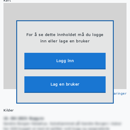
Kart
For å se dette innholdet må du logge
inn eller lage en bruker
Logg inn
Lag en bruker
Klikk for å se
tegnforklaringer
Kilder
10. Okt 2023: Bygg.no
Søndre Borgen Helsehus. Sykehjemmet på Søndre Borgen i Asker
har blitt bygget ut med et splitter nytt bygg og oppgraderte