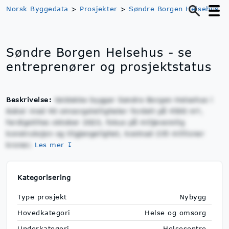
Norsk Byggedata
>
Prosjekter
>
Søndre Borgen Helsehus
Søndre Borgen Helsehus - se
entreprenører og prosjektstatus
Beskrivelse:
Veidekke bygger Søndre Borgen Helsehus i
Asker med 40 omsorgsleiligheter fordelt på 4500 m²,
ferdigstilles oktober 2023, fokus på miljøvennlig
konstruksjon og tilgjengelighet, kostnad 235 millioner
kroner.
Les mer ↧
Kategorisering
Type prosjekt
Nybygg
Hovedkategori
Helse og omsorg
Underkategori
Helsesentre