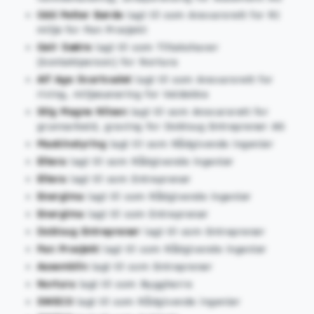
Odd Petter Børde
lagt til som Ansvarsrett for RI
miljø for Pan Prosjekt
Geir Sætre
lagt til som Tiltakshaver
(kontaktperson) for Nortura
Alf Age Svartvadet
lagt til som Ansvarsrett for
riving, miljøsanering for Veidekke
Stig Magne Nilsen
lagt til som Ansvarsrett for
grunnarbeid, graving for Dobloug Entreprenør AS
Maskinstyring
lagt til som Rådgivende ingeniør
Eltera
lagt til som Rådgivende ingeniør
Eltera
lagt til som Entreprenør
Energima
lagt til som Rådgivende ingeniør
Energima
lagt til som Entreprenør
Dobloug Entreprenør
lagt til som Entreprenør
Pan Prosjekt
lagt til som Rådgivende ingeniør
Assemblin
lagt til som Entreprenør
Nortura
lagt til som Byggherre
SWECO
lagt til som Rådgivende ingeniør