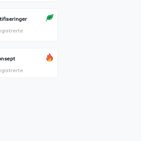
tifiseringer
egistrerte
onsept
egistrerte