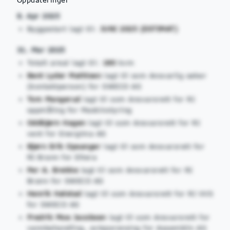
8. Apr 2025
Byggestart lagt til:
JUNI 2025 (ESTIMAT)
31. Mar 2025
Totalt areal lagt til:
180
kvm
Bent Lyder Mathisen
lagt til som Ansvarlig søker
(kontaktperson) for SWECO AS
Tom Mangerud
lagt til som Ansvarsrett for RI
oppmåling for Maskinstyring
Oddbjørn Hagen
lagt til som Ansvarsrett for RI
vent for Energima AS
Bjørn Erik Opsanger
lagt til som Ansvarsrett for
RI Brann for Eltera
Per A. Brekke
lagt til som Ansvarsrett for RI
Brann for SWECO AS
Henrik Høistad
lagt til som Ansvarsrett for RI VVS
for SWECO AS
Fredrik Moe Jacobsen
lagt til som Ansvarsrett for
vannbehandling, avløpsrensing for Assemblin AS