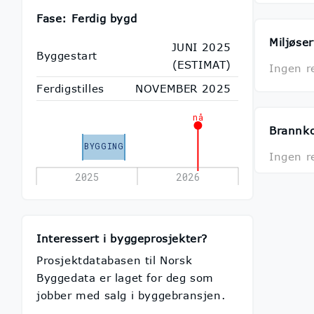
Fase: Ferdig bygd
Miljøser
JUNI 2025
Byggestart
(ESTIMAT)
Ingen r
Ferdigstilles
NOVEMBER 2025
nå
Brannk
BYGGING
Ingen r
2025
2026
Interessert i byggeprosjekter?
Prosjektdatabasen til Norsk
Byggedata er laget for deg som
jobber med salg i byggebransjen.