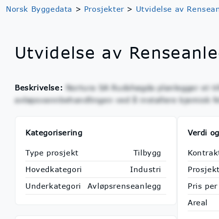
Norsk Byggedata
>
Prosjekter
>
Utvidelse av Rensea
Utvidelse av Renseanl
Beskrivelse:
Nortura SA Rudshøgda planlegger et tilb
avløpsvannbehandlingen ved å installere kjemisk fe
Kategorisering
Verdi og
Type prosjekt
Tilbygg
Kontrak
Hovedkategori
Industri
Prosjek
Underkategori
Avløpsrenseanlegg
Pris pe
Areal