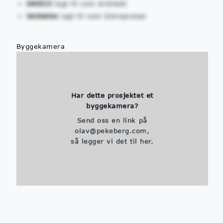
SWECO
lagt til som Arkitekt
Veidekke
lagt til som Entreprenør
Byggekamera
Har dette prosjektet et
byggekamera?
Send oss en link på
olav@pekeberg.com,
så legger vi det til her.