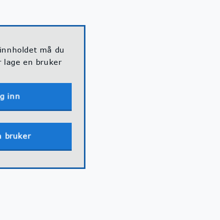
 innholdet må du
r lage en bruker
g inn
n bruker