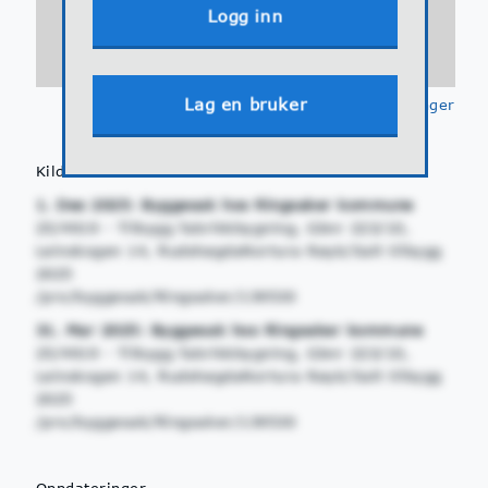
Logg inn
Lag en bruker
Klikk for å se
tegnforklaringer
Kilder
1. Des 2025: Byggesak hos Ringsaker kommune
25/4919 - Tilbygg fabrikkbygning, Gbnr 223/10,
Leinskogen 14, RudshøgdaNortura Røyk/Salt tilbygg
2025
/pro/byggesak/Ringsaker/139530
31. Mar 2025: Byggesak hos Ringsaker kommune
25/4919 - Tilbygg fabrikkbygning, Gbnr 223/10,
Leinskogen 14, RudshøgdaNortura Røyk/Salt tilbygg
2025
/pro/byggesak/Ringsaker/139530
Oppdateringer