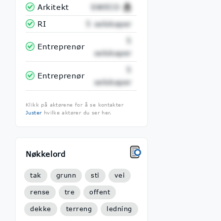
Arkitekt
SWECO
RI
5 selskaper
5
Entreprenør
selskaper
5
Entreprenør
selskaper
Klikk på aktørene for å se kontakter
Juster
hvilke aktører du ser her.
Nøkkelord
tak
grunn
sti
vei
rense
tre
offent
dekke
terreng
ledning