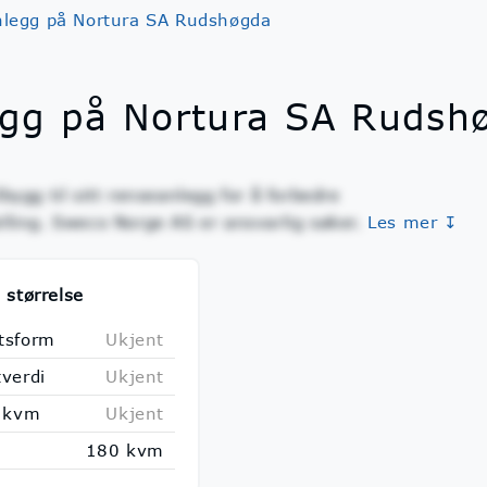
nlegg på Nortura SA Rudshøgda
egg på Nortura SA Rudsh
ygg til sitt renseanlegg for å forbedre
lling. Sweco Norge AS er ansvarlig søker.
Les mer ↧
 størrelse
tsform
Ukjent
tverdi
Ukjent
r kvm
Ukjent
180 kvm