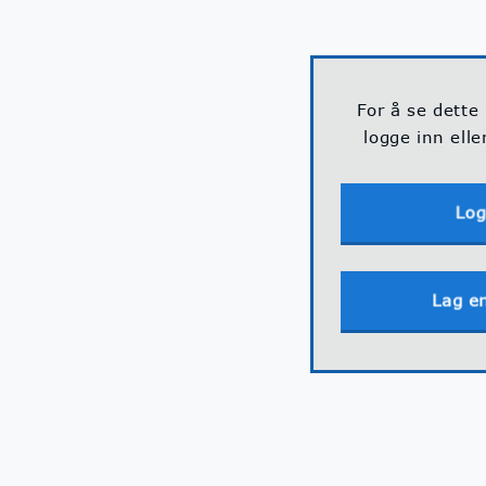
For å se dette
logge inn elle
Log
Lag e