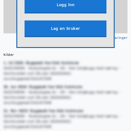
Logg inn
Lag en bruker
Klikk for å se
tegnforklaringer
Kilder
1. Jul 2026: Byggesak hos Oslo kommune
2025/09099 - Rostockgata 61 - 85 - fem boligbygg med næring -
Vannkunsten syd (DL-sak 202020463)
/pro/byggesak/Oslo/67000
26. Jun 2026: Byggesak hos Oslo kommune
2025/09099 - Rostockgata 61 - 85 - fem boligbygg med næring -
Vannkunsten syd (DL-sak 202020463)
/pro/byggesak/Oslo/67000
21. Nov 2025: Byggesak hos Oslo kommune
2025/09099 - Rostockgata 61 - 85 - fem boligbygg med næring -
Vannkunsten syd (DL-sak 202020463)
/pro/byggesak/Oslo/67000