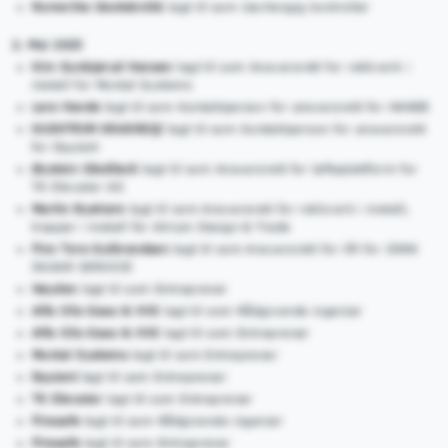
Romerike Geoteknikk
lagt til som Uavhengig kontrollør
2. Mai 2025
Kim Gunbjørud Hansen
lagt til som Ansvarsrett for rekkverk i
metall for Montal Systems
Lars Hande
lagt til som Kontaktperson for ansvarsrett for HANDE
KUSHTRIM KRASNIQI
lagt til som Kontaktperson for ansvarsrett
for Equient
Øystein Gleditsch
lagt til som Ansvarsrett for løfteplattform for
TK Elevator AS
Martin Bystrøm
lagt til som Ansvarsrett for rekkverk i metall,
trapper i metall for Atrium Design & Trade
Finn Tore Gulbrandsen
lagt til som Ansvarsrett for lift for JONN
SKAAR SERVICE
Høyden
lagt til som Entreprenør
Alfa Olis Gass & VVS
lagt til som Rådgivende ingeniør
Alfa Olis Gass & VVS
lagt til som Entreprenør
Montal Systems
lagt til som Entreprenør
Equient
lagt til som Entreprenør
TK Elevator
lagt til som Entreprenør
Firesafe
lagt til som Rådgivende ingeniør
Firesafe
lagt til som Entreprenør