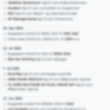
Veidekke Gartneravd.
lagt til som Underentreprenør
Knudsen
lagt til som Leverandør av byggevarer
RGC
lagt til som Maskin- og utstyrsleverandør
AS Betongpumping
lagt til som Entreprenør
18. Sep 2025
Byggestart endret fra MARS 2023 til
JUNI 2022
Totalt areal endret fra 15500 kvm. til
2200
kvm
10. Jul 2025
Byggestart endret fra 2022 til
MARS 2023
Bjørvika Utvikling
lagt til som Utbygger
7. Jul 2025
Brannfag
lagt til som Uavhengig kontrollør
JONN SKAAR SERVICE
lagt til som Rådgivende ingeniør
TK HOME SOLUTIONS NV FILIAL NORGE NUF
lagt til som
Rådgivende ingeniør
12. Jun 2025
Byggestart endret fra SPRING 2022 til
2022
Lars Bratseth
lagt til som Kontakt for Røisland & Co