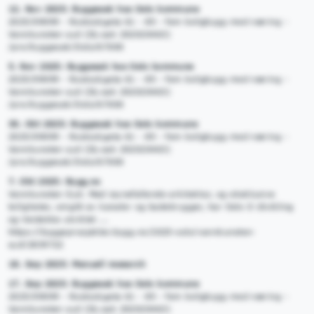
12. Nov 2025: Byggesak hos Oslo kommune
2025/09099 - Rostockgata 61 - 85 - fem boligbygg med næring -
Vannkunsten syd (DL-sak 202020463)
/pro/byggesak/Oslo/67000
5. Nov 2025: Byggesak hos Oslo kommune
2025/09099 - Rostockgata 61 - 85 - fem boligbygg med næring -
Vannkunsten syd (DL-sak 202020463)
/pro/byggesak/Oslo/67000
30. Okt 2025: Byggesak hos Oslo kommune
2025/09099 - Rostockgata 61 - 85 - fem boligbygg med næring -
Vannkunsten syd (DL-sak 202020463)
/pro/byggesak/Oslo/67000
7. Okt 2025: Bygg.no
Vannkunsten Syd. Med iøynefallende arkitektur, og eksklusive
leiligheter, omgitt av kanaler og badebrygger, har Oslo S Utvikling
og Veidekke utviklet ...
https://byggeprosjekter.bygg.no/2025-oslo/vannkunsten-
syd/2839722
18. Sep 2025: Manuell research
17. Sep 2025: Byggesak hos Oslo kommune
2025/09099 - Rostockgata 61 - 85 - fem boligbygg med næring -
Vannkunsten syd (DL-sak 202020463)