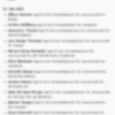
21. Des 2023
Håkon Hammer
lagt til som Kontaktperson for ansvarsrett for
Elotec
Arnfinn Strålberg
lagt til som Prosjektleder for Veidekke
Vemund S. Thorød
lagt til som Kontaktperson for ansvarsrett for
MULTICONSULT
Lars Jørgen Thoresen
lagt til som Kontaktperson for ansvarsrett
for Gupex
Marius Frøvig Schneider
lagt til som Kontaktperson for
ansvarsrett for DR TECHN OLAV OLSEN AS
Stine Martinsen
lagt til som Kontaktperson for ansvarsrett for
Veidekke
Kenneth Hansen
lagt til som Kontaktperson for ansvarsrett for
Romerike Elektro
Sondre Oksum
lagt til som Kontaktperson for ansvarsrett for
Schindler AS
Mats Ola Hans Ekrogn
lagt til som Kontaktperson for ansvarsrett
for Ekrogn Tak og Membran
Bjørnar Haugen
lagt til som Kontaktperson for ansvarsrett for
Rør System
Rune Grønvold
lagt til som Kontaktperson for ansvarsrett for