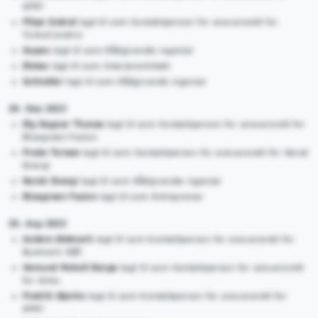
AFRY
Filipe Sobral
lagt til som Kontaktperson for ansvarsrett for
TurboConstroi
Gupex
lagt til som Rådgivende ingeniør
Elotec
lagt til som Interiørarkitekt
Schindler
lagt til som Rådgivende ingeniør
29. Sep 2023
Elg Ragnar Thunes
lagt til som Kontaktperson for ansvarsrett for
Bluegreen Fusion
Frode Tornøe
lagt til som Kontaktperson for ansvarsrett for Norsk
Energi
Norsk Energi
lagt til som Rådgivende ingeniør
Bluegreen Fusion
lagt til som Entreprenør
25. Aug 2023
Anders Østmark
lagt til som Kontaktperson for ansvarsrett for
Byemark Stål
Vemund Moholt Berge
lagt til som Kontaktperson for ansvarsrett
for Anko
Fredrik Bjerke
lagt til som Kontaktperson for ansvarsrett for
AFRY