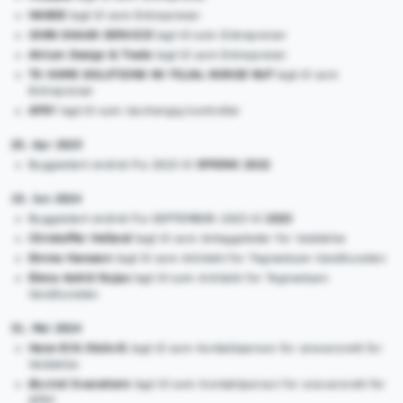
HANDE
lagt til som Entreprenør
JONN SKAAR SERVICE
lagt til som Entreprenør
Atrium Design & Trade
lagt til som Entreprenør
TK HOME SOLUTIONS NV FILIAL NORGE NUF
lagt til som
Entreprenør
AFRY
lagt til som Uavhengig kontrollør
25. Apr 2025
Byggestart endret fra 2023 til
SPRING 2022
19. Jun 2024
Byggestart endret fra SEPTEMBER 2023 til
2023
Christoffer Helland
lagt til som Anleggsleder for Veidekke
Emma Hansson
lagt til som Arkitekt for Tegnestuen Vandkunsten
Elena Astrid Rojas
lagt til som Arkitekt for Tegnestuen
Vandkunsten
31. Mai 2024
Hans-Erik Stokvik
lagt til som Kontaktperson for ansvarsrett for
Veidekke
Øyvind Svanstrøm
lagt til som Kontaktperson for ansvarsrett for
AFRY