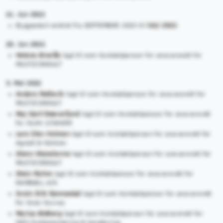
21. Jun 2022
Byggestart endret fra SEPTEMBER 2023 til
JULI 2022
20. Jun 2022
Helene Øverås
lagt til som Kontaktperson for ansvarsrett for
MULTICONSULT
3. Mai 2022
Anders Møllevik
lagt til som Kontaktperson for ansvarsrett for
MULTICONSULT
Maj Gøril Bæverfjord
lagt til som Kontaktperson for ansvarsrett
for OLAV LYSAKER
Lars Olav Holmen
lagt til som Kontaktperson for ansvarsrett for
Agnalt & Holmen
Glenn Stenshorne
lagt til som Kontaktperson for ansvarsrett for
MULTICONSULT
Stein Myhre
lagt til som Kontaktperson for ansvarsrett for
RAMBØLL A/S
Svein Erik Rønnestad
lagt til som Kontaktperson for ansvarsrett
for Scan Survey
Marius Østberg
lagt til som Kontaktperson for ansvarsrett for
GEO fundamentering & bergboring