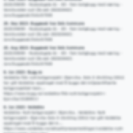
2025/09099 - Rostockgata 61 - 85 - fem boligbygg med næring -
Vannkunsten syd (DL-sak 202020463)
/pro/byggesak/Oslo/67000
29. Sep 2023: Byggesak hos Oslo kommune
2025/09099 - Rostockgata 61 - 85 - fem boligbygg med næring -
Vannkunsten syd (DL-sak 202020463)
/pro/byggesak/Oslo/67000
25. Aug 2023: Byggesak hos Oslo kommune
2025/09099 - Rostockgata 61 - 85 - fem boligbygg med næring -
Vannkunsten syd (DL-sak 202020463)
/pro/byggesak/Oslo/67000
8. Jun 2023: Bygg.no
Veidekke fikk nytt boligprosjekt i Bjørvika. Oslo S Utvikling (OSU)
har gitt Veidekke oppdraget med å bygge det miljøsertifiserte
boligprosjektet Vann...
https://www.bygg.no/veidekke-fikk-nytt-boligprosjekt-i-
bjorvika/1528091!/
8. Jun 2023: Veidekke
Veidekke: Nytt boligprosjekt i Bjørvika.. Veidekke: Nytt
boligprosjekt i Bjørvika Oslo S Utvikling (OSU) har gitt Veidekke
oppdraget med å bygge det m...
https://www.veidekke.no/aktuelt/pressemeldinger/veidekke-nytt-