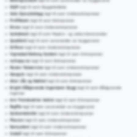
BetongConsult
lagt til som Leverandør av byggevarer
SQM
lagt til som Byggeledelse
Oslo Epoxybelegg
lagt til som Underentreprenør
Profilteam
lagt til som Entreprenør
Envac
lagt til som Underentreprenør
Ischebeck
lagt til som Maskin- og utstyrsleverandør
Quadient
lagt til som Leverandør av byggevarer
Drillcon
lagt til som Underentreprenør
Vigrestad Betong System
lagt til som Entreprenør
nytrapp.no
lagt til som Entreprenør
Mysen Takservice
lagt til som Underentreprenør
Geogulv
lagt til som Underentreprenør
Aker Lås og Nøkkel
lagt til som Entreprenør
Bright Rådgivende Ingeniører Bygg
lagt til som Rådgivende
ingeniør
Are Treindustrier Askim
lagt til som Entreprenør
Fagflis
lagt til som Leverandør av byggevarer
Dykkerteknikk
lagt til som Underentreprenør
Flexcon
lagt til som Underentreprenør
Rørsystem
lagt til som Underentreprenør
Install
lagt til som Entreprenør