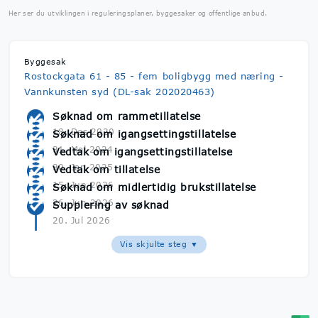
Her ser du utviklingen i reguleringsplaner, byggesaker og offentlige anbud.
Byggesak
Rostockgata 61 - 85 - fem boligbygg med næring -
Vannkunsten syd (DL-sak 202020463)
Søknad om rammetillatelse
18. Des 2020
Søknad om igangsettingstillatelse
31. Mai 2024
Vedtak om igangsettingstillatelse
30. Jan 2025
Vedtak om tillatelse
15. Jun 2026
Søknad om midlertidig brukstillatelse
26. Jun 2026
Supplering av søknad
20. Jul 2026
Vis skjulte steg ▼