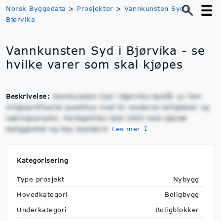
Norsk Byggedata
>
Prosjekter
>
Vannkunsten Syd i
Bjørvika
Vannkunsten Syd i Bjørvika - se
hvilke varer som skal kjøpes
Beskrivelse:
Vannkunsten Syd i Bjørvika består av fem
miljøsertifiserte punkthus med 91 moderne leiligheter og
næringsarealer. Ferdigstilles høst 2025 med sjønær
beliggenhet og høy standard.
Les mer ↧
Kategorisering
Type prosjekt
Nybygg
Hovedkategori
Boligbygg
Underkategori
Boligblokker