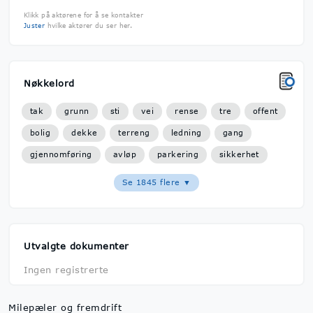
Klikk på aktørene for å se kontakter
Juster
hvilke aktører du ser her.
Nøkkelord
tak
grunn
sti
vei
rense
tre
offent
bolig
dekke
terreng
ledning
gang
gjennomføring
avløp
parkering
sikkerhet
Se 1845 flere ▼
Utvalgte dokumenter
Ingen registrerte
Milepæler og fremdrift