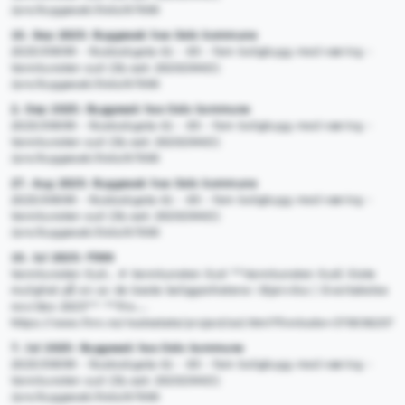
/pro/byggesak/Oslo/67000
10. Sep 2025: Byggesak hos Oslo kommune
2025/09099 - Rostockgata 61 - 85 - fem boligbygg med næring -
Vannkunsten syd (DL-sak 202020463)
/pro/byggesak/Oslo/67000
2. Sep 2025: Byggesak hos Oslo kommune
2025/09099 - Rostockgata 61 - 85 - fem boligbygg med næring -
Vannkunsten syd (DL-sak 202020463)
/pro/byggesak/Oslo/67000
27. Aug 2025: Byggesak hos Oslo kommune
2025/09099 - Rostockgata 61 - 85 - fem boligbygg med næring -
Vannkunsten syd (DL-sak 202020463)
/pro/byggesak/Oslo/67000
10. Jul 2025: FINN
Vannkunsten Syd.. # Vannkunsten Syd **Vannkunsten Syd| Siste
mulighet på en av de beste beliggenhetene i Bjørvika | Overtakelse
nov/​des 2025** **Pro...
https://www.finn.no/realestate/project/ad.html?finnkode=370036207
7. Jul 2025: Byggesak hos Oslo kommune
2025/09099 - Rostockgata 61 - 85 - fem boligbygg med næring -
Vannkunsten syd (DL-sak 202020463)
/pro/byggesak/Oslo/67000