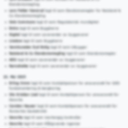
Eiendomsmegling
Lars Petter Hansrud
lagt til som Eiendomsmegler for Røisland &
Co Eiendomsmegling
Oslo kommune
lagt til som Regulatorisk myndighet
Entra
lagt til som Byggherre
Sigdal
lagt til som Leverandør av byggevarer
Linstow
lagt til som Byggherre
Vannkunsten Syd Bolig
lagt til som Utbygger
Røisland & Co Eiendomsmegling
lagt til som Eiendomsmegler
AEG
lagt til som Leverandør av byggevarer
Røroshetta
lagt til som Leverandør av byggevarer
22. Mai 2025
Erling Omre
lagt til som Kontaktperson for ansvarsrett for GEO
fundamentering & bergboring
Ole Kristian Lied
lagt til som Kontaktperson for ansvarsrett for
Geovita
Carsten Hauser
lagt til som Kontaktperson for ansvarsrett for
Romerike Geoteknikk
Geovita
lagt til som Uavhengig kontrollør
Geovita
lagt til som Rådgivende ingeniør