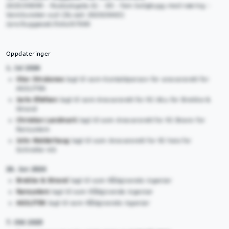
2025/09099 - Rostockgata 61 - 85 - fem boligbygg med næring -
Vannkunsten syd (DL-sak 202020463)
/pro/byggesak/Oslo/67000
Oppdateringer
1. Jul 2026
Olav Struksnes
lagt til som Kontaktperson for ansvarsrett for
AGILITEK
Jarle Ellefsen
lagt til som Ansvarsrett for RI Aku for Brekke &
Strand
Christian Landmark
lagt til som Ansvarsrett for RI Brann for
Rørsystem
John Walderhaug
lagt til som Ansvarsrett for RI heis for
Schindler AS
26. Jun 2026
Brekke & Strand
lagt til som Rådgivende ingeniør
Rørsystem
lagt til som Rådgivende ingeniør
AGILITEK
lagt til som Rådgivende ingeniør
7. Okt 2025