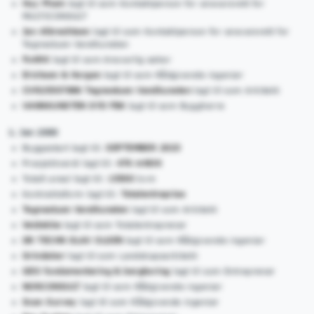
Huy Pham
lagt til som Kontaktperson for ansvarsrett for
MULTICONSULT
Jan Albrechtsen
lagt til som Kontaktperson for ansvarsrett for
Tegnestuen Vandkunsten
FxARK
lagt til som Ansvarlig søker
Erichsen & Horgen
lagt til som Rådgivende ingeniør
CVR25507886 Tegnestuen Vandkunsten
lagt til som Arkitekt
VANNKUNSTEN SYD FBK
lagt til som Byggherre
1. Jan 2000
Byggestart lagt til:
SEPTEMBER 2023
Prosjektverdi lagt til:
476 mNOK
Totalt areal lagt til:
15500
kvm
Kontraktsform lagt til:
Totalentreprise
Tegnestuen Vandkunsten
lagt til som Arkitekt
Veidekke
lagt til som Totalentreprenør
DR TECHN OLAV OLSEN
lagt til som Rådgivende ingeniør
Grindaker
lagt til som Landskapsarkitekt
GEO fundamentering & bergboring
lagt til som Entreprenør
NORCONSULT
lagt til som Rådgivende ingeniør
Scan Survey
lagt til som Rådgivende ingeniør