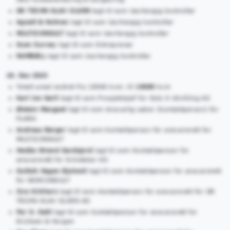
DR TECHN OLAV OLSEN
lagt til som Uavhengig kontrollør
Agnalt & Holmen
lagt til som Uavhengig kontrollør
MULTICONSULT
lagt til som Uavhengig kontrollør
Scan Survey
lagt til som Entreprenør
RAMBØLL
lagt til som Uavhengig kontrollør
18. Des 2020
Totalt areal endret fra 15500 kvm. til
10680
kvm
Karl Jon Sørli
lagt til som Prosjektsjef for Oslo S Utvikling AS
Øistein Mangset
lagt til som Ansvarlig søker (kontaktperson) for
FxARK
Andreas Berger
lagt til som Kontaktperson for ansvarsrett for
MULTICONSULT
Hedda Strand Gardsjord
lagt til som Kontaktperson for
ansvarsrett for Grindaker AS
Gulleik Hagen Bjotveit
lagt til som Kontaktperson for ansvarsrett
for NORCONSULT
Ove Kirkhorn
lagt til som Kontaktperson for ansvarsrett for DR
TECHN OLAV OLSEN AS
Per S. Dahl
lagt til som Kontaktperson for ansvarsrett for
Erichsen & Horgen