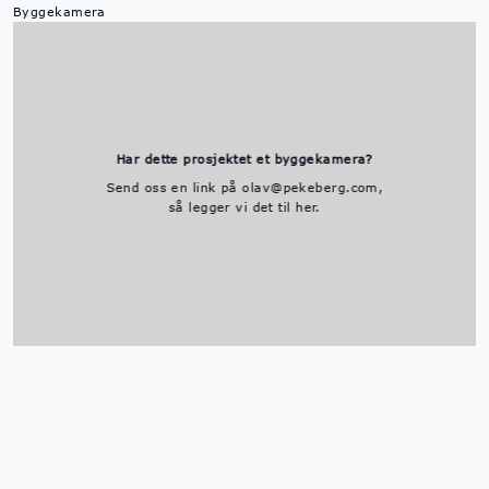
Byggekamera
Har dette prosjektet et byggekamera?
Send oss en link på olav@pekeberg.com,
så legger vi det til her.