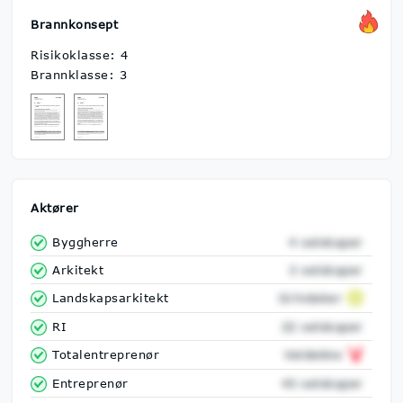
Brannkonsept
Risikoklasse: 4
Brannklasse: 3
Aktører
Byggherre
4 selskaper
Arkitekt
3 selskaper
Landskapsarkitekt
Grindaker
RI
22 selskaper
Totalentreprenør
Veidekke
Entreprenør
43 selskaper