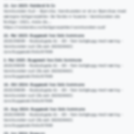
12. Jun 2025: Røisland & Co
Vannkunsten Syd – Bjørvika. Vannkunsten er et av Bjørvikas mest
særegne boligprosjekter. De første ni husene i Vannkunsten sto
ferdige i 2021, mens de...
https://roislandco.no/boligprosjekter/vannkunsten-syd/
22. Mai 2025: Byggesak hos Oslo kommune
2025/09099 - Rostockgata 61 - 85 - fem boligbygg med næring -
Vannkunsten syd (DL-sak 202020463)
/pro/byggesak/Oslo/67000
2. Mai 2025: Byggesak hos Oslo kommune
2025/09099 - Rostockgata 61 - 85 - fem boligbygg med næring -
Vannkunsten syd (DL-sak 202020463)
/pro/byggesak/Oslo/67000
16. Okt 2024: Byggesak hos Oslo kommune
2025/09099 - Rostockgata 61 - 85 - fem boligbygg med næring -
Vannkunsten syd (DL-sak 202020463)
/pro/byggesak/Oslo/67000
10. Aug 2024: Byggesak hos Oslo kommune
2025/09099 - Rostockgata 61 - 85 - fem boligbygg med næring -
Vannkunsten syd (DL-sak 202020463)
/pro/byggesak/Oslo/67000
19. Jun 2024: Bygg.no