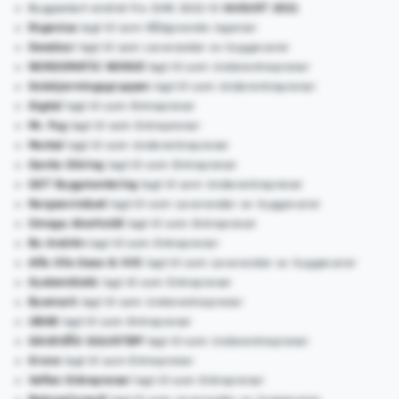
Byggestart endret fra JUNI 2022 til
AUGUST 2021
Engenius
lagt til som Rådgivende ingeniør
Swedoor
lagt til som Leverandør av byggevarer
NORDOMATIC NORGE
lagt til som Underentreprenør
Solskjermingsgruppen
lagt til som Underentreprenør
Sigdal
lagt til som Entreprenør
Mr. Fug
lagt til som Entreprenør
Montal
lagt til som Underentreprenør
Garda Sikring
lagt til som Entreprenør
GST Byggmontering
lagt til som Underentreprenør
Norgesvinduet
lagt til som Leverandør av byggevarer
Omega Akerholdt
lagt til som Entreprenør
Bo Andrén
lagt til som Entreprenør
Alfa Olis Gass & VVS
lagt til som Leverandør av byggevarer
Systemblokk
lagt til som Entreprenør
Byemark
lagt til som Underentreprenør
UBAB
lagt til som Entreprenør
GAUKSÅS GULVSTØP
lagt til som Underentreprenør
Krone
lagt til som Entreprenør
Veflen Entreprenør
lagt til som Entreprenør