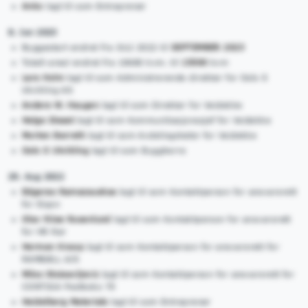
Anko
lagt til som Entreprenør
8. Jun 2023
Byggestart endret fra JULI 2022 til
SEPTEMBER 2023
Totalt areal endret fra 10680 kvm. til
15500
kvm
Lars Holm
lagt til som Administrerende direktør for Oslo S
Utvikling AS
Anders W. Haugen
lagt til som Direktør for Veidekke
Helge Dieset
lagt til som Kommunikasjonssjef for Veidekke
Morten Barreth
lagt til som Avdelingsleder for Veidekke
Oslo S Utvikling
lagt til som Byggherre
29. Aug 2022
Edgaras Ramazauskas
lagt til som Kontaktperson for ansvarsrett
for Eiqon
Olav Riise Rosenlund
lagt til som Kontaktperson for ansvarsrett
for HR Rør
Herman Knoop
lagt til som Kontaktperson for ansvarsrett for
RAMBØLL A/S
Milos Stoisavljevic
lagt til som Kontaktperson for ansvarsrett for
CONTIGA Postboks 70
Heidelberg Materials
lagt til som Entreprenør