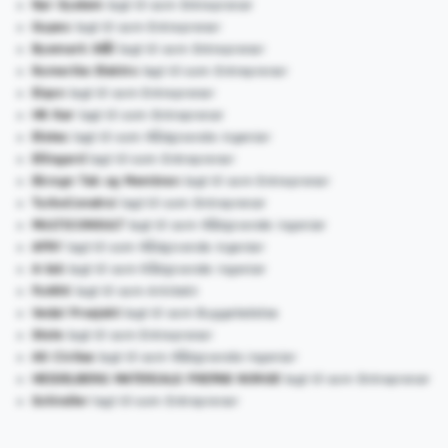
Rør System
lagt til som Entreprenør
Gupex
lagt til som Entreprenør
Byemark Stål
lagt til som Entreprenør
Romerike Elektro
lagt til som Entreprenør
Eiqon
lagt til som Entreprenør
HR Rør
lagt til som Entreprenør
Elotec
lagt til som Rådgivende ingeniør
Ellingard
lagt til som Entreprenør
Ekrogn Tak og Membran
lagt til som Entreprenør
TurboConstroi
lagt til som Entreprenør
MULTICONSULT
lagt til som Rådgivende ingeniør
AFRY
lagt til som Rådgivende ingeniør
A-lab
lagt til som Rådgivende ingeniør
FxARK
lagt til som Arkitekt
Vedal Prosjekt
lagt til som Byggeledelse
Stole
lagt til som Entreprenør
AS Civitas
lagt til som Rådgivende ingeniør
HEIDELBERG MATERIALS PREFAB NORGE
lagt til som Entreprenør
Schindler
lagt til som Entreprenør