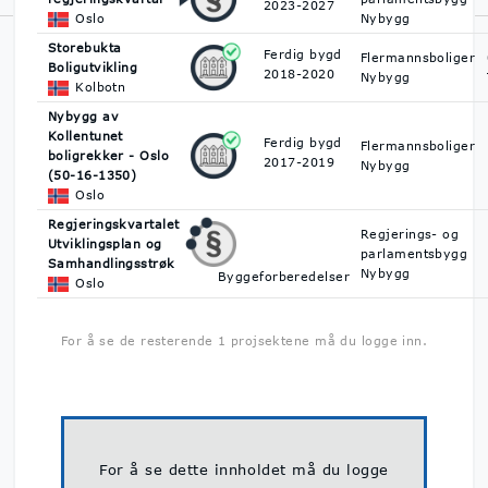
2023-2027
Oslo
Nybygg
Norsk Byggedata er Norges største prosjektdatabase med
Storebukta
Ferdig bygd
oversikt over byggeprosjekter. Vi hjelper deg å finne ut hva som
Flermannsboliger
Boligutvikling
2018-2020
skal bygges, når det skal bygges og hvem du kan kontakte på
Nybygg
Kolbotn
byggeprosjektene.
Personvern & GDPR
Nybygg av
Kollentunet
Ferdig bygd
Flermannsboliger
boligrekker - Oslo
2017-2019
Nybygg
(50-16-1350)
Oslo
Regjeringskvartalet
Regjerings- og
Utviklingsplan og
parlamentsbygg
Samhandlingsstrøk
Nybygg
Byggeforberedelser
Oslo
For å se de resterende 1 projsektene må du logge inn.
For å se dette innholdet må du logge