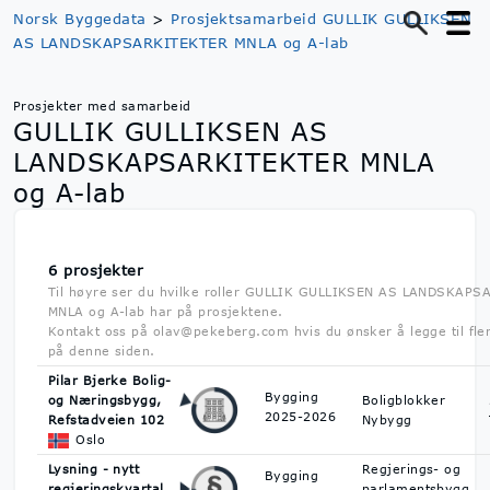
Norsk Byggedata
>
Prosjektsamarbeid GULLIK GULLIKSEN
AS LANDSKAPSARKITEKTER MNLA og A-lab
Prosjekter med samarbeid
GULLIK GULLIKSEN AS
LANDSKAPSARKITEKTER MNLA
og A-lab
6 prosjekter
Til høyre ser du hvilke roller GULLIK GULLIKSEN AS LANDSKAP
MNLA og A-lab har på prosjektene.
Kontakt oss på olav@pekeberg.com hvis du ønsker å legge til fle
på denne siden.
Pilar Bjerke Bolig-
Bygging
og Næringsbygg,
Boligblokker
2025-2026
Refstadveien 102
Nybygg
Oslo
Lysning - nytt
Regjerings- og
Bygging
regjeringskvartal
parlamentsbygg