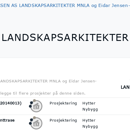
KSEN AS LANDSKAPSARKITEKTER MNLA og Eidar Jensen-
 LANDSKAPSARKITEKTER 
S LANDSKAPSARKITEKTER MNLA og Eidar Jensen-
LAN
gge til flere prosjekter på denne siden.
 (20140013)
Prosjektering
Hytter
Nybygg
nttrase
Prosjektering
Hytter
Nybygg