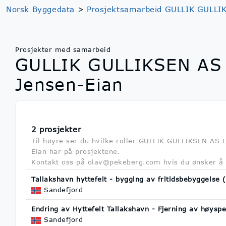
Norsk Byggedata
>
Prosjektsamarbeid GULLIK GULLI
Prosjekter med samarbeid
GULLIK GULLIKSEN AS
Jensen-Eian
2 prosjekter
Til høyre ser du hvilke roller GULLIK GULLIKSEN A
Eian har på prosjektene.
Kontakt oss på olav@pekeberg.com hvis du ønsker å le
Tallakshavn hyttefelt - bygging av fritidsbebyggelse
Sandefjord
Endring av Hyttefelt Tallakshavn - Fjerning av høyspe
Sandefjord