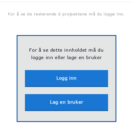
For å se de resterende 0 projsektene må du logge inn.
d oversikt over byggeprosjekter. Vi hjelper deg å finne ut h
kontakte på byggeprosjektene.
Personvern & GDPR
For å se dette innholdet må du
logge inn eller lage en bruker
Logg inn
Lag en bruker