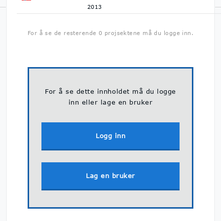
2013
Norsk Byggedata er Norges største prosjektdatabase med
oversikt over byggeprosjekter. Vi hjelper deg å finne ut hva som
For å se de resterende 0 projsektene må du logge inn.
skal bygges, når det skal bygges og hvem du kan kontakte på
byggeprosjektene.
Personvern & GDPR
For å se dette innholdet må du logge
inn eller lage en bruker
Logg inn
Lag en bruker