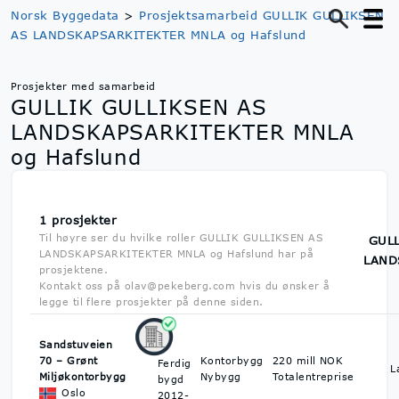
Norsk Byggedata
>
Prosjektsamarbeid GULLIK GULLIKSEN
AS LANDSKAPSARKITEKTER MNLA og Hafslund
Prosjekter med samarbeid
GULLIK GULLIKSEN AS
LANDSKAPSARKITEKTER MNLA
og Hafslund
1 prosjekter
Til høyre ser du hvilke roller GULLIK GULLIKSEN AS
GULL
LANDSKAPSARKITEKTER MNLA og Hafslund har på
LAND
prosjektene.
Kontakt oss på olav@pekeberg.com hvis du ønsker å
legge til flere prosjekter på denne siden.
Sandstuveien
70 – Grønt
Kontorbygg
220 mill NOK
Ferdig
L
Miljøkontorbygg
Nybygg
Totalentreprise
bygd
Oslo
2012-