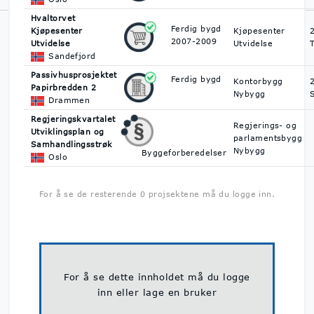
Hvaltorvet
Norsk Byggedata er Norges største prosjektdatabase med
Ferdig bygd
Kjøpesenter
Kjøpesenter
oversikt over byggeprosjekter. Vi hjelper deg å finne ut hva som
2007-2009
Utvidelse
Utvidelse
skal bygges, når det skal bygges og hvem du kan kontakte på
Sandefjord
byggeprosjektene.
Personvern & GDPR
Passivhusprosjektet
Ferdig bygd
Kontorbygg
Papirbredden 2
Nybygg
Drammen
Regjeringskvartalet
Regjerings- og
Utviklingsplan og
parlamentsbygg
Samhandlingsstrøk
Nybygg
Byggeforberedelser
Oslo
For å se de resterende 0 projsektene må du logge inn.
For å se dette innholdet må du logge
inn eller lage en bruker