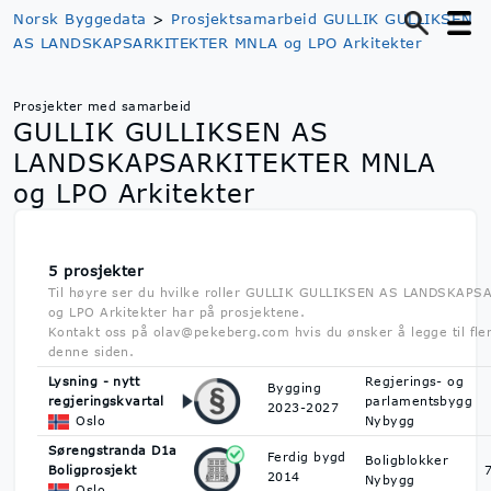
Norsk Byggedata
>
Prosjektsamarbeid GULLIK GULLIKSEN
AS LANDSKAPSARKITEKTER MNLA og LPO Arkitekter
Prosjekter med samarbeid
GULLIK GULLIKSEN AS
LANDSKAPSARKITEKTER MNLA
og LPO Arkitekter
5 prosjekter
Til høyre ser du hvilke roller GULLIK GULLIKSEN AS LANDSKAP
og LPO Arkitekter har på prosjektene.
Kontakt oss på olav@pekeberg.com hvis du ønsker å legge til fle
denne siden.
Lysning - nytt
Regjerings- og
Bygging
regjeringskvartal
parlamentsbygg
2023-2027
Oslo
Nybygg
Sørengstranda D1a
Ferdig bygd
Boligblokker
Boligprosjekt
2014
Nybygg
Oslo