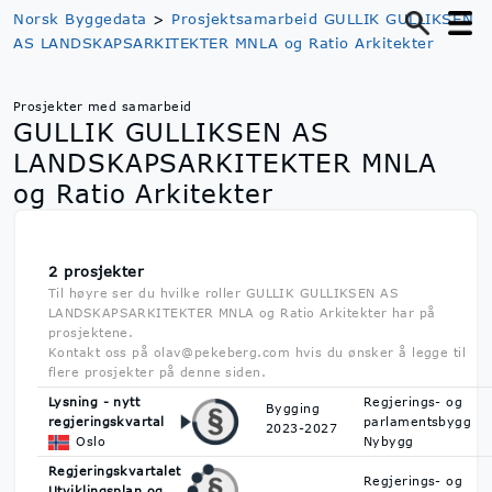
Norsk Byggedata
>
Prosjektsamarbeid GULLIK GULLIKSEN
AS LANDSKAPSARKITEKTER MNLA og Ratio Arkitekter
Prosjekter med samarbeid
GULLIK GULLIKSEN AS
LANDSKAPSARKITEKTER MNLA
og Ratio Arkitekter
2 prosjekter
Til høyre ser du hvilke roller GULLIK GULLIKSEN AS
LANDSKAPSARKITEKTER MNLA og Ratio Arkitekter har på
prosjektene.
Kontakt oss på olav@pekeberg.com hvis du ønsker å legge til
flere prosjekter på denne siden.
Lysning - nytt
Regjerings- og
Bygging
regjeringskvartal
parlamentsbygg
2023-2027
Oslo
Nybygg
Regjeringskvartalet
Regjerings- og
Utviklingsplan og