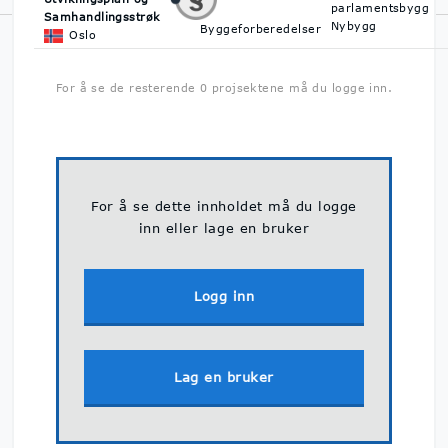
parlamentsbygg
Samhandlingsstrøk
Nybygg
Byggeforberedelser
Norsk Byggedata er Norges største prosjektdatabase med
Oslo
oversikt over byggeprosjekter. Vi hjelper deg å finne ut hva som
skal bygges, når det skal bygges og hvem du kan kontakte på
For å se de resterende 0 projsektene må du logge inn.
byggeprosjektene.
Personvern & GDPR
For å se dette innholdet må du logge
inn eller lage en bruker
Logg inn
Lag en bruker