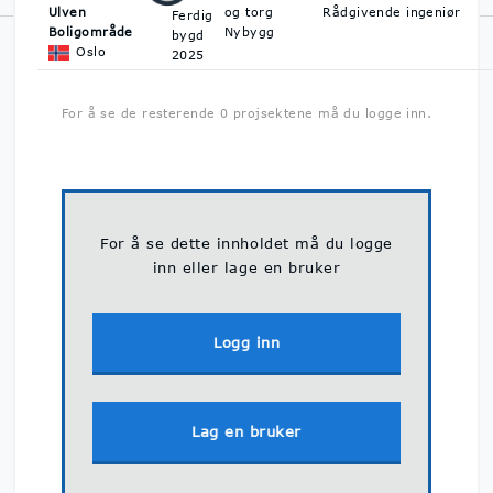
Ulven
og torg
Rådgivende ingeniør
Ferdig
Boligområde
Nybygg
bygd
Norsk Byggedata er Norges største prosjektdatabase med
Oslo
2025
oversikt over byggeprosjekter. Vi hjelper deg å finne ut hva som
skal bygges, når det skal bygges og hvem du kan kontakte på
byggeprosjektene.
Personvern & GDPR
For å se de resterende 0 projsektene må du logge inn.
For å se dette innholdet må du logge
inn eller lage en bruker
Logg inn
Lag en bruker