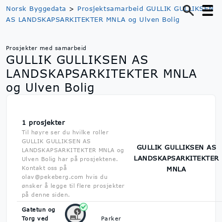
Norsk Byggedata
>
Prosjektsamarbeid GULLIK GULLIKSEN
AS LANDSKAPSARKITEKTER MNLA og Ulven Bolig
Prosjekter med samarbeid
GULLIK GULLIKSEN AS
LANDSKAPSARKITEKTER MNLA
og Ulven Bolig
1 prosjekter
Til høyre ser du hvilke roller
GULLIK GULLIKSEN AS
GULLIK GULLIKSEN AS
LANDSKAPSARKITEKTER MNLA og
LANDSKAPSARKITEKTER
Ulven Bolig har på prosjektene.
Kontakt oss på
MNLA
olav@pekeberg.com hvis du
ønsker å legge til flere prosjekter
på denne siden.
Gatetun og
Torg ved
Parker